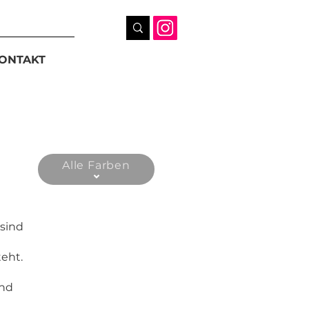
ONTAKT
Alle Farben
 sind
eht.
und