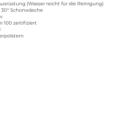
usrüstung (Wasser reicht für die Reinigung)
i 30° Schonwäsche
iv
 100 zertifiziert
l
verpolstern