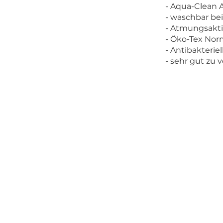
- Aqua-Clean A
- waschbar be
- Atmungsakt
- Öko-Tex Norm
- Antibakteriel
- sehr gut zu 