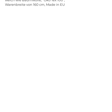
weich wie Baumwolle, "Öko Tex 100",
Warenbreite von 160 cm, Made in EU